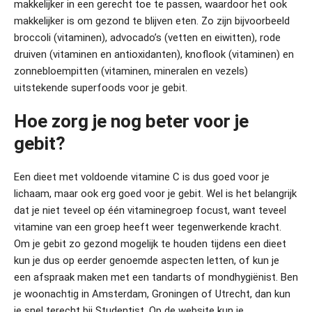
makkelijker in een gerecht toe te passen, waardoor het ook
makkelijker is om gezond te blijven eten. Zo zijn bijvoorbeeld
broccoli (vitaminen), advocado’s (vetten en eiwitten), rode
druiven (vitaminen en antioxidanten), knoflook (vitaminen) en
zonnebloempitten (vitaminen, mineralen en vezels)
uitstekende superfoods voor je gebit.
Hoe zorg je nog beter voor je
gebit?
Een dieet met voldoende vitamine C is dus goed voor je
lichaam, maar ook erg goed voor je gebit. Wel is het belangrijk
dat je niet teveel op één vitaminegroep focust, want teveel
vitamine van een groep heeft weer tegenwerkende kracht.
Om je gebit zo gezond mogelijk te houden tijdens een dieet
kun je dus op eerder genoemde aspecten letten, of kun je
een
afspraak maken
met een tandarts of mondhygiënist. Ben
je woonachtig in Amsterdam, Groningen of Utrecht, dan kun
je snel terecht bij Studentist. Op de website kun je