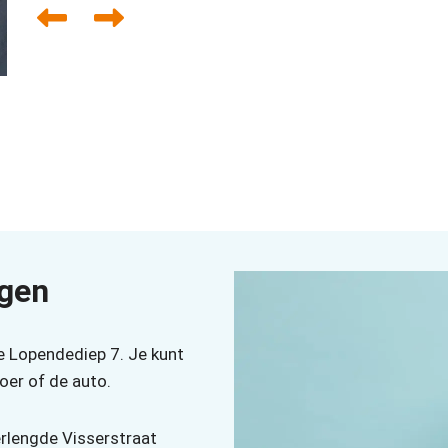
Tandarts Dhr. N. Hooghiemstra, MSc.
Groningen
ngen
e Lopendediep 7. Je kunt
oer of de auto.
erlengde Visserstraat