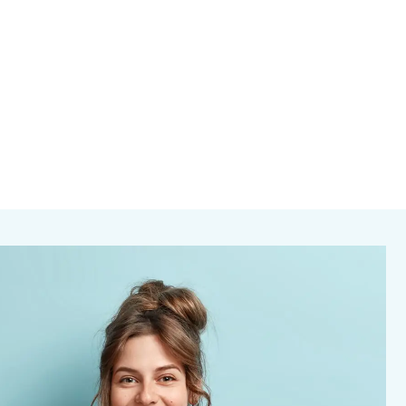
Office-manager Mevr. J. Hooghiemstra
Groningen