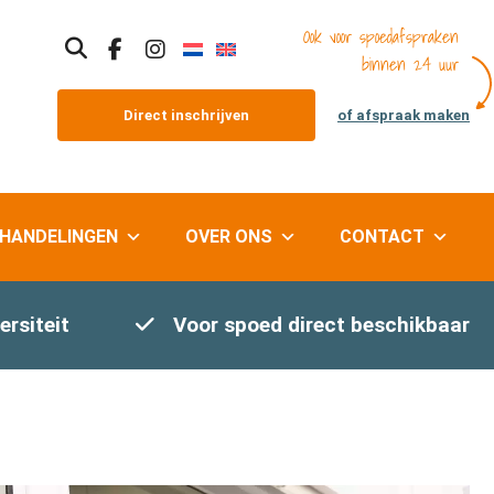
Ook voor spoedafspraken
binnen 24 uur
Direct inschrijven
of afspraak maken
HANDELINGEN
OVER ONS
CONTACT
ersiteit
Voor spoed direct beschikbaar