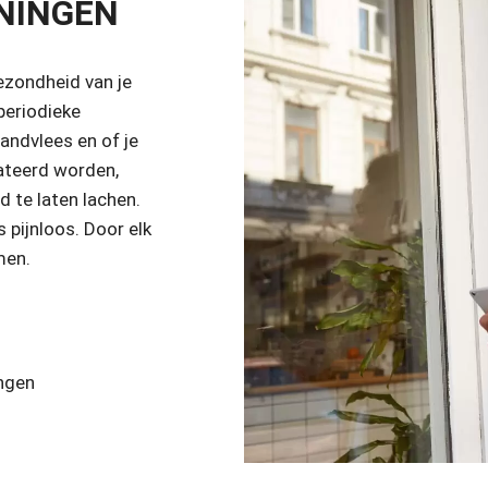
NINGEN
ezondheid van je
 periodieke
tandvlees en of je
tateerd worden,
 te laten lachen.
 pijnloos. Door elk
men.
ingen