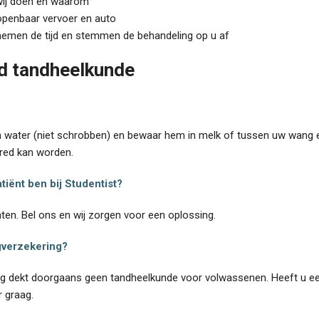
t wij doen en waarom
 openbaar vervoer en auto
nemen de tijd en stemmen de behandeling op u af
d
tandheelkunde
 water (niet schrobben) en bewaar hem in melk of tussen uw wang en
ered kan worden.
atiënt ben bij Studentist?
ten. Bel ons en wij zorgen voor een oplossing.
gverzekering?
ing dekt doorgaans geen tandheelkunde voor volwassenen. Heeft u ee
r graag.