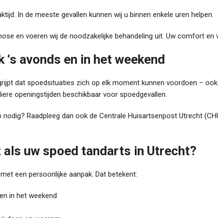
ktijd. In de meeste gevallen kunnen wij u binnen enkele uren helpen.
nose en voeren wij de noodzakelijke behandeling uit. Uw comfort en ve
k
‘s
avonds
en
in het weekend
begrijpt dat spoedsituaties zich op elk moment kunnen voordoen – o
uliere openingstijden beschikbaar voor spoedgevallen.
p nodig? Raadpleeg dan ook de Centrale Huisartsenpost Utrecht (CHU
t
als
uw
spoed
tandarts
in Utrecht?
 met een persoonlijke aanpak. Dat betekent:
 en in het weekend