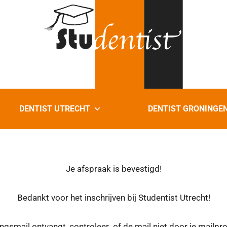
DENTIST UTRECHT
DENTIST GRONINGE
Je afspraak is bevestigd!
Bedankt voor het inschrijven bij Studentist Utrecht!
ngsmail ontvangt, controleer of de mail niet door je mailpro