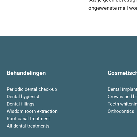
ongewenste mail wor
Behandelingen
Cosmetisc
Periodic dental check-up
Dental implan
Dental hygienist
Crowns and br
Dental fillings
Teeth whiteni
Wisdom tooth extraction
Orthodontics
Root canal treatment
All dental treatments