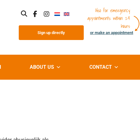
Also for emergency
appointments within 24
hours
Sign up directly
or make an appointment
N
ABOUT US
CONTACT
vider abusievelijk als